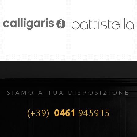
SIAMO A TUA DISPOSIZIONE
(+39)
0461
945915