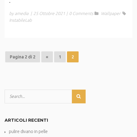
.
by amedia
|
25 Ottobre 2021
|
0 Comments
Wallpaper
InstabileLab
Pagina 2 di 2
«
1
2
ARTICOLI RECENTI
pulire divano in pelle