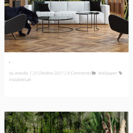
.
by amedia
|
25 Ottobre 2021
|
0 Comments
Wallpaper
InstabileLab