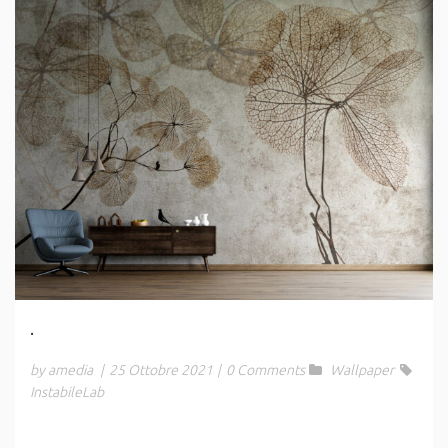
.
by amedia
|
25 Ottobre 2021
|
0 Comments
Wallpaper
InstabileLab