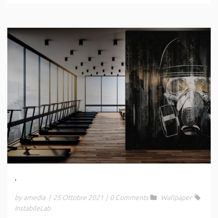
.
by amedia
|
25 Ottobre 2021
|
0 Comments
Wallpaper
InstabileLab