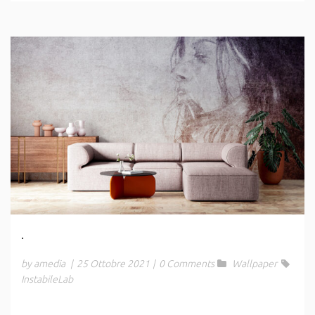
.
by amedia
|
25 Ottobre 2021
|
0 Comments
Wallpaper
InstabileLab