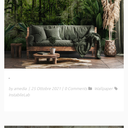
.
by amedia
|
25 Ottobre 2021
|
0 Comments
Wallpaper
InstabileLab