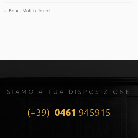
Bonus Mobili e Arredi
SIAMO A TUA DISPOSIZIONE
(+39)
0461
945915