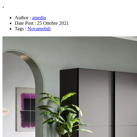
.
Author :
amedia
Date Post :
25 Ottobre 2021
Tags :
Novamobili