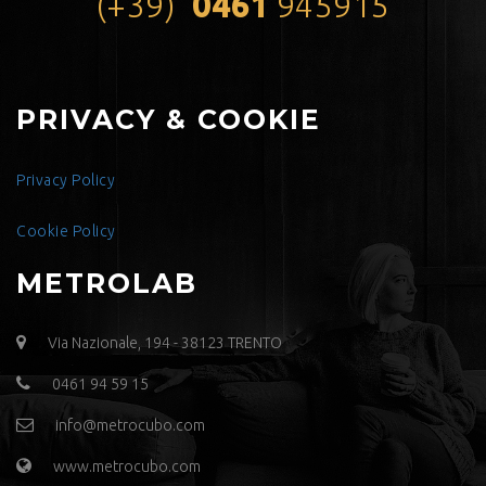
(+39)
0461
945915
PRIVACY & COOKIE
Privacy Policy
Cookie Policy
METROLAB
Via Nazionale, 194 - 38123 TRENTO
0461 94 59 15
info@metrocubo.com
www.metrocubo.com