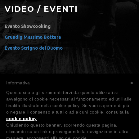
VIDEO / EVENTI
Evento Showcooking
Grundig Massimo Bottura
Evento Scrigno del Duomo
Informativa
×
Copyright © 2019-2021 Metrocubo s.r.l. a socio unico
Questo sito o gli strumenti terzi da questo utilizzati si
avvalgono di cookie necessari al funzionamento ed utili alle
Made with LOVE by
SìServices s.r.l.
finalità illustrate nella cookie policy. Se vuoi saperne di più
o negare il consenso a tutti o ad alcuni cookie, consulta la
cookie policy
.
Chiudendo questo banner, scorrendo questa pagina,
cliccando su un link o proseguendo la navigazione in altra
maniera, acconsenti all’uso dei cookie.