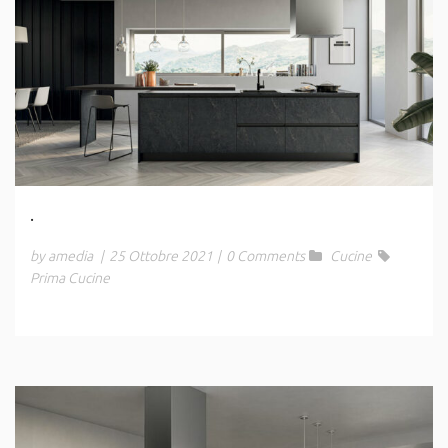
.
by amedia
|
25 Ottobre 2021
|
0 Comments
Cucine
Prima Cucine