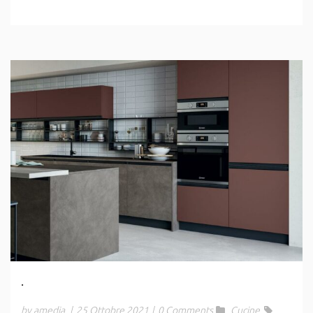
.
by amedia
|
25 Ottobre 2021
|
0 Comments
Cucine