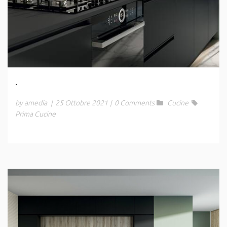
.
by amedia
|
25 Ottobre 2021
|
0 Comments
Cucine
Prima Cucine