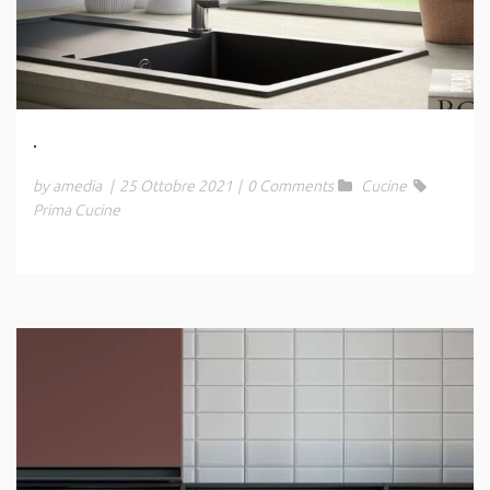
.
by amedia
|
25 Ottobre 2021
|
0 Comments
Cucine
Prima Cucine