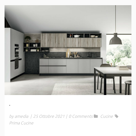
.
by amedia
|
25 Ottobre 2021
|
0 Comments
Cucine
Prima Cucine