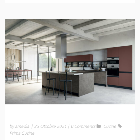
.
by amedia
|
25 Ottobre 2021
|
0 Comments
Cucine
Prima Cucine