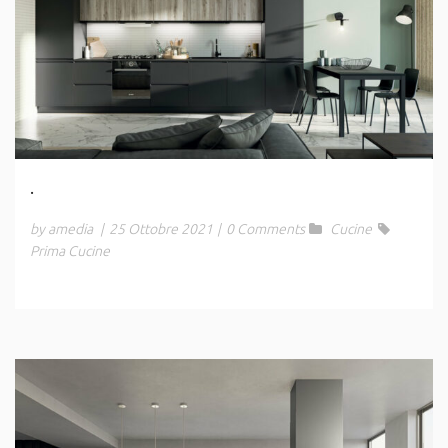
.
by amedia
|
25 Ottobre 2021
|
0 Comments
Cucine
Prima Cucine