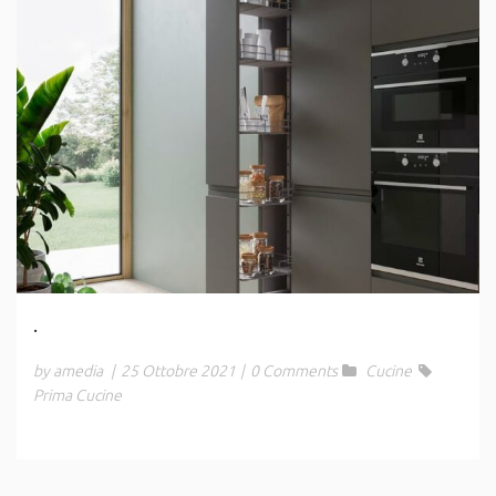
.
by amedia
|
25 Ottobre 2021
|
0 Comments
Cucine
Prima Cucine