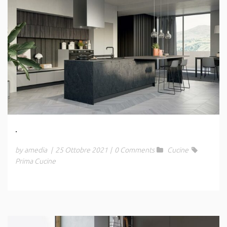
.
by amedia
|
25 Ottobre 2021
|
0 Comments
Cucine
Prima Cucine