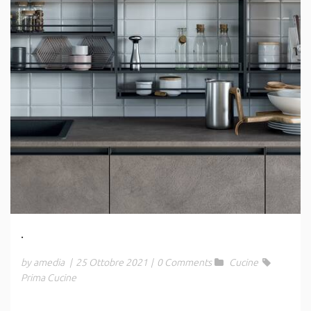
.
by amedia
|
25 Ottobre 2021
|
0 Comments
Cucine
Prima Cucine